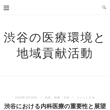
コ
ン
テ
ン
ツ
渋谷の医療環境と
へ
ス
地域貢献活動
キ
ッ
プ
2024年9月24日
内科
、
医療
、
渋谷
コメントする
渋谷における内科医療の重要性と展望